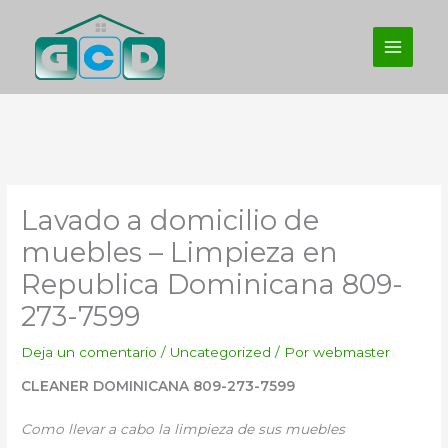
Ir
al
contenido
Lavado a domicilio de
muebles – Limpieza en
Republica Dominicana 809-
273-7599
Deja un comentario
/
Uncategorized
/ Por
webmaster
CLEANER DOMINICANA 809-273-7599
Como llevar a cabo la limpieza de sus muebles