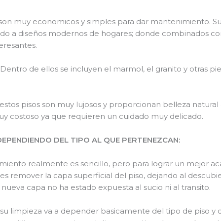
n muy economicos y simples para dar mantenimiento. Su uso
dido a diseños modernos de hogares; donde combinados co
eresantes.
ro de ellos se incluyen el marmol, el granito y otras pi
s pisos son muy lujosos y proporcionan belleza natural 
uy costoso ya que requieren un cuidado muy delicado.
DEPENDIENDO DEL TIPO AL QUE PERTENEZCAN:
nto realmente es sencillo, pero para lograr un mejor ac
es remover la capa superficial del piso, dejando al descub
 nueva capa no ha estado expuesta al sucio ni al transito.
impieza va a depender basicamente del tipo de piso y del