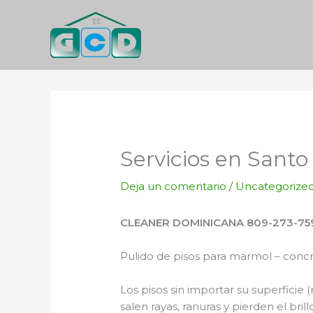
Ir
al
contenido
Servicios en Sant
Deja un comentario
/
Uncategorize
CLEANER DOMINICANA 809-273-75
Pulido de pisos para marmol – concre
Los pisos sin importar su superficie 
salen rayas, ranuras y pierden el bri