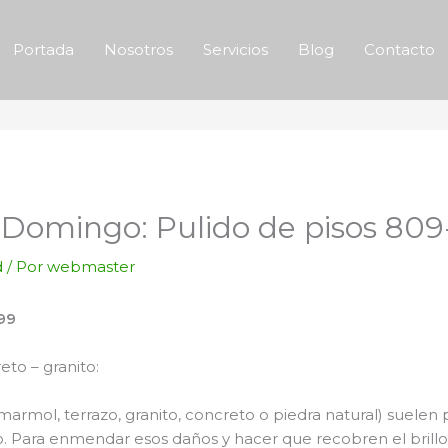
Portada
Nosotros
Servicios
Blog
Contacto
o Domingo: Pulido de pisos 80
d
/ Por
webmaster
99
to – granito:
(marmol, terrazo, granito, concreto o piedra natural) suelen 
llo. Para enmendar esos daños y hacer que recobren el brillo