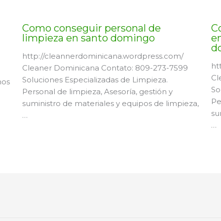
Como conseguir personal de
C
limpieza en santo domingo
en
d
http://cleannerdominicana.wordpress.com/
ht
Cleaner Dominicana Contato: 809-273-7599
Cl
Soluciones Especializadas de Limpieza.
mos
So
Personal de limpieza, Asesoría, gestión y
Pe
suministro de materiales y equipos de limpieza,
su
…
…