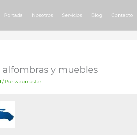
Portada
Nosotros
Servicios
Blog
Contacto
 alfombras y muebles
d
/ Por
webmaster