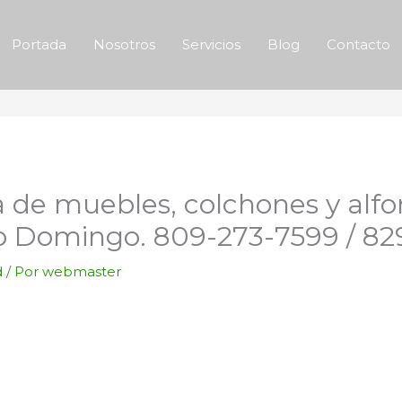
Portada
Nosotros
Servicios
Blog
Contacto
 de muebles, colchones y alfo
o Domingo. 809-273-7599 / 8
d
/ Por
webmaster