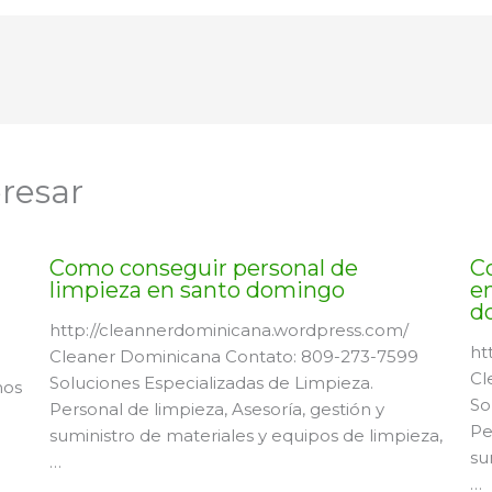
resar
Como conseguir personal de
C
limpieza en santo domingo
en
d
http://cleannerdominicana.wordpress.com/
ht
Cleaner Dominicana Contato: 809-273-7599
Cl
Soluciones Especializadas de Limpieza.
mos
So
Personal de limpieza, Asesoría, gestión y
Pe
suministro de materiales y equipos de limpieza,
su
…
…