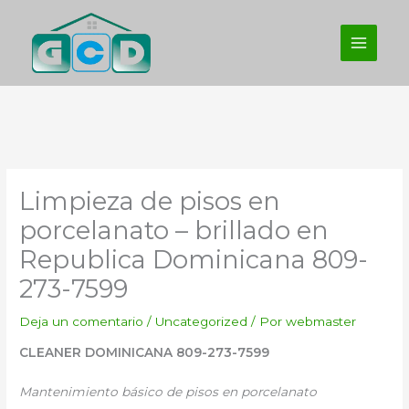
Ir
al
contenido
Limpieza de pisos en
porcelanato – brillado en
Republica Dominicana 809-
273-7599
Deja un comentario
/
Uncategorized
/ Por
webmaster
CLEANER DOMINICANA 809-273-7599
Mantenimiento básico de pisos en porcelanato