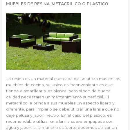
MUEBLES DE RESINA, METACRILICO O PLASTICO
La resina es un material que cada dia se utiliza mas en los
muebles de cocina, su unico es inconveniente es que
tiende a amarillear si es blanca, pero si son de buena
calidad necesitaran un mantenimiento superficial. El
metacrilico le brinda a sus muebles un aspecto ligero y
diferente, para limpiarlo se debe utilizar una lanilla que no
deje pelusa y jabon neutro. En el caso del plastico, es
recomendable utilizar una lanilla suave empapada con
agua y jabon, si la mancha es fuerte podemos utilizar un