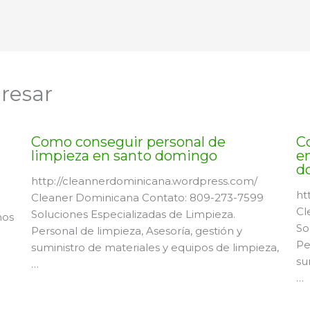
resar
Como conseguir personal de
C
limpieza en santo domingo
en
d
http://cleannerdominicana.wordpress.com/
ht
Cleaner Dominicana Contato: 809-273-7599
Cl
Soluciones Especializadas de Limpieza.
mos
So
Personal de limpieza, Asesoría, gestión y
Pe
suministro de materiales y equipos de limpieza,
su
…
…