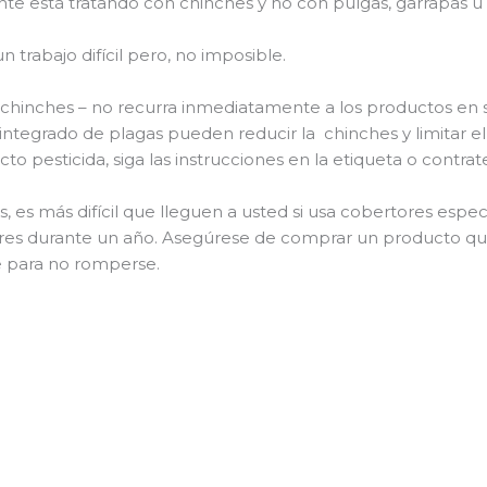
te está tratando con chinches y no con pulgas, garrapas u o
n trabajo difícil pero, no imposible.
as chinches – no recurra inmediatamente a los productos en s
l integrado de plagas pueden reducir la chinches y limitar el
o pesticida, siga las instrucciones en la etiqueta o contrat
s, es más difícil que lleguen a usted si usa cobertores espe
tores durante un año. Asegúrese de comprar un producto qu
e para no romperse.