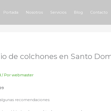
Portada
Nosotros
Servicios
Blog
Contacto
lio de colchones en Santo Do
d
/ Por
webmaster
99
 algunas recomendaciones: