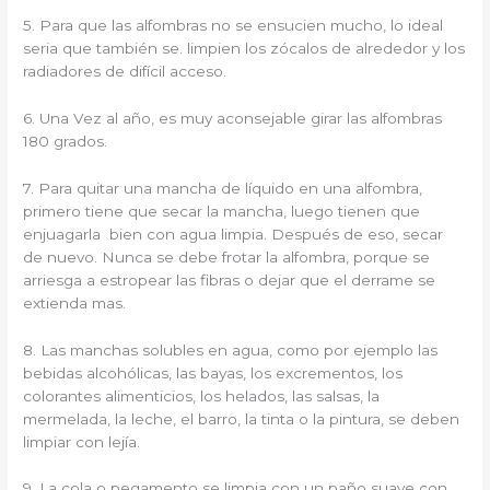
5. Para que las alfombras no se ensucien mucho, lo ideal
seria que también se. limpien los zócalos de alrededor y los
radiadores de difícil acceso.
6. Una Vez al año, es muy aconsejable girar las alfombras
180 grados.
7. Para quitar una mancha de líquido en una alfombra,
primero tiene que secar la mancha, luego tienen que
enjuagarla bien con agua limpia. Después de eso, secar
de nuevo. Nunca se debe frotar la alfombra, porque se
arriesga a estropear las fibras o dejar que el derrame se
extienda mas.
8. Las manchas solubles en agua, como por ejemplo las
bebidas alcohólicas, las bayas, los excrementos, los
colorantes alimenticios, los helados, las salsas, la
mermelada, la leche, el barro, la tinta o la pintura, se deben
limpiar con lejía.
9. La cola o pegamento se limpia con un paño suave con