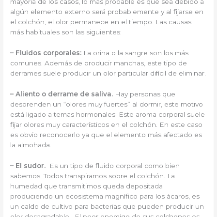
mayoría de los casos, lo más probable es que sea debido a
algún elemento externo será probablemente y al fijarse en
el colchón, el olor permanece en el tiempo. Las causas
más habituales son las siguientes:
– Fluidos corporales:
La orina o la sangre son los más
comunes. Además de producir manchas, este tipo de
derrames suele producir un olor particular difícil de eliminar.
– Aliento o derrame de saliva.
Hay personas que
desprenden un “olores muy fuertes” al dormir, este motivo
está ligado a temas hormonales. Este aroma corporal suele
fijar olores muy característicos en el colchón. En este caso
es obvio reconocerlo ya que el elemento más afectado es
la almohada.
– El sudor.
Es un tipo de fluido corporal como bien
sabemos. Todos transpiramos sobre el colchón. La
humedad que transmitimos queda depositada
produciendo un ecosistema magnífico para los ácaros, es
un caldo de cultivo para bacterias que pueden producir un
olor desagradable. El peor enemigo de sus colchones es