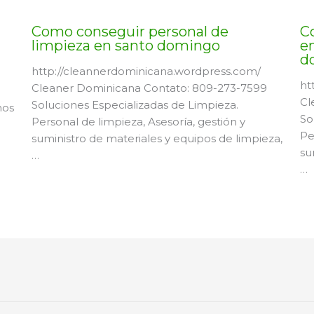
Como conseguir personal de
C
limpieza en santo domingo
en
d
http://cleannerdominicana.wordpress.com/
ht
Cleaner Dominicana Contato: 809-273-7599
Cl
Soluciones Especializadas de Limpieza.
mos
So
Personal de limpieza, Asesoría, gestión y
Pe
suministro de materiales y equipos de limpieza,
su
…
…