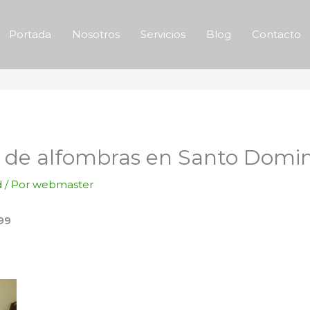
Portada
Nosotros
Servicios
Blog
Contacto
o de alfombras en Santo Dom
d
/ Por
webmaster
99