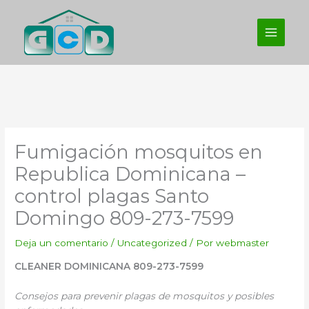
Ir
al
contenido
Fumigación mosquitos en
Republica Dominicana –
control plagas Santo
Domingo 809-273-7599
Deja un comentario
/
Uncategorized
/ Por
webmaster
CLEANER DOMINICANA 809-273-7599
Consejos para prevenir plagas de mosquitos y posibles