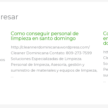
resar
Como conseguir personal de
C
limpieza en santo domingo
en
d
http://cleannerdominicana.wordpress.com/
ht
Cleaner Dominicana Contato: 809-273-7599
Cl
Soluciones Especializadas de Limpieza.
mos
So
Personal de limpieza, Asesoría, gestión y
Pe
suministro de materiales y equipos de limpieza,
su
…
…