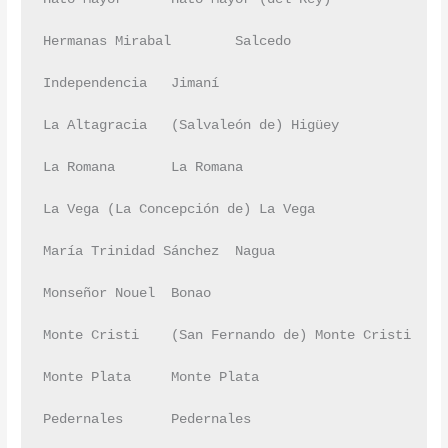
Hermanas Mirabal	Salcedo	

Independencia	Jimaní	

La Altagracia	(Salvaleón de) Higüey	

La Romana	La Romana	

La Vega	(La Concepción de) La Vega	

María Trinidad Sánchez	Nagua	

Monseñor Nouel	Bonao	

Monte Cristi	(San Fernando de) Monte Cristi	

Monte Plata	Monte Plata	

Pedernales	Pedernales	
