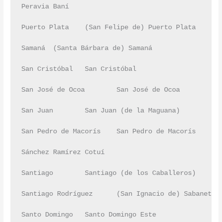
Peravia	Baní	

Puerto Plata	(San Felipe de) Puerto Plata	

Samaná	(Santa Bárbara de) Samaná	

San Cristóbal	San Cristóbal	

San José de Ocoa	San José de Ocoa	

San Juan	San Juan (de la Maguana)	

San Pedro de Macorís	San Pedro de Macorís	

Sánchez Ramírez	Cotuí	

Santiago	Santiago (de los Caballeros)	

Santiago Rodríguez	(San Ignacio de) Sabaneta	

Santo Domingo	Santo Domingo Este	
