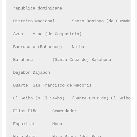
republica dominicana

Distrito Nacional	Santo Domingo (de Guzmán)	

Azua	Azua (de Compostela)	

Baoruco o (Bahoruco)	Neiba	

Barahona	(Santa Cruz de) Barahona	

Dajabón	Dajabón	

Duarte	San Francisco de Macorís	

El Seibo (o El Seybo)	(Santa Cruz de) El Seibo	

Elías Piña	Comendador	

Espaillat	Moca	

Hato Mayor	Hato Mayor (del Rey)	
